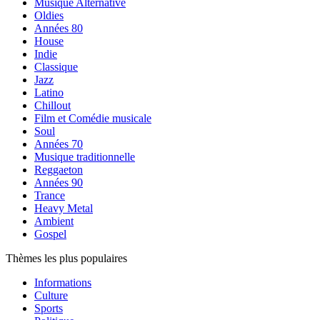
Musique Alternative
Oldies
Années 80
House
Indie
Classique
Jazz
Latino
Chillout
Film et Comédie musicale
Soul
Années 70
Musique traditionnelle
Reggaeton
Années 90
Trance
Heavy Metal
Ambient
Gospel
Thèmes les plus populaires
Informations
Culture
Sports