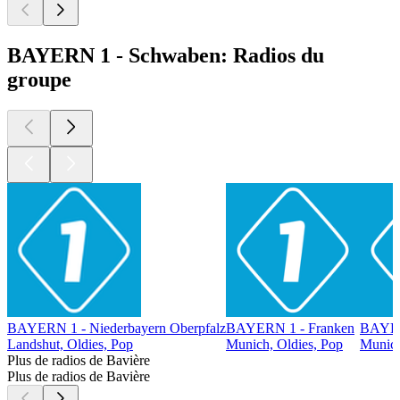
BAYERN 1 - Schwaben: Radios du
groupe
BAYERN 1 - Niederbayern Oberpfalz
BAYERN 1 - Franken
BAYER
Landshut, Oldies, Pop
Munich, Oldies, Pop
Munich
Plus de radios de Bavière
Plus de radios de Bavière