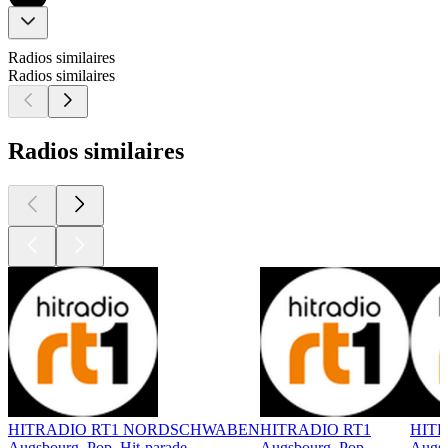
Radios similaires
Radios similaires
Radios similaires
HITRADIO RT1 NORDSCHWABEN
HITRADIO RT1
HIT
Augsbourg, Pop, Hit-parade
Augsbourg, Pop
Augsb