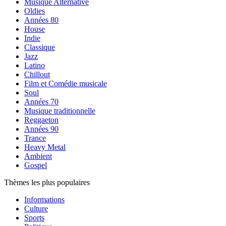
Musique Alternative
Oldies
Années 80
House
Indie
Classique
Jazz
Latino
Chillout
Film et Comédie musicale
Soul
Années 70
Musique traditionnelle
Reggaeton
Années 90
Trance
Heavy Metal
Ambient
Gospel
Thèmes les plus populaires
Informations
Culture
Sports