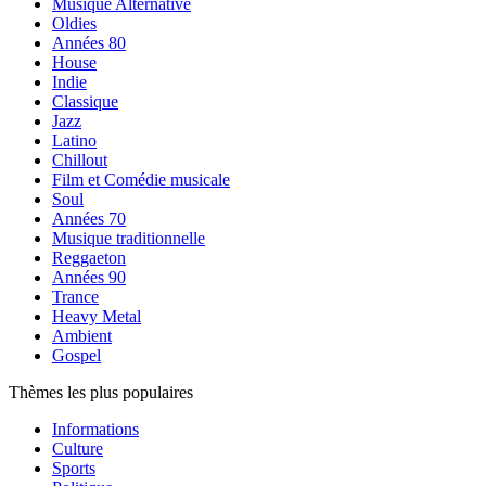
Musique Alternative
Oldies
Années 80
House
Indie
Classique
Jazz
Latino
Chillout
Film et Comédie musicale
Soul
Années 70
Musique traditionnelle
Reggaeton
Années 90
Trance
Heavy Metal
Ambient
Gospel
Thèmes les plus populaires
Informations
Culture
Sports