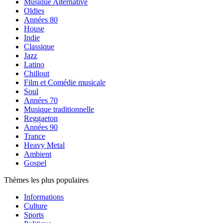
Musique Alternative
Oldies
Années 80
House
Indie
Classique
Jazz
Latino
Chillout
Film et Comédie musicale
Soul
Années 70
Musique traditionnelle
Reggaeton
Années 90
Trance
Heavy Metal
Ambient
Gospel
Thèmes les plus populaires
Informations
Culture
Sports