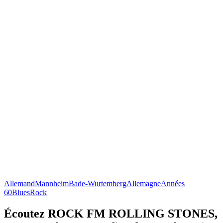
Allemand
Mannheim
Bade-Wurtemberg
Allemagne
Années
60
Blues
Rock
Écoutez ROCK FM ROLLING STONES,