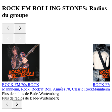
ROCK FM ROLLING STONES: Radios
du groupe
ROCK FM 70s ROCK
ROCK FM 
Mannheim, Rock, Rock’n’Roll, Années 70, Classic Rock
Mannheim, 
Plus de radios de Bade-Wurtemberg
Plus de radios de Bade-Wurtemberg