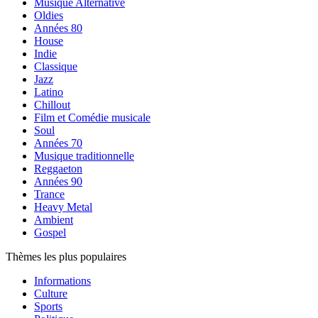
Musique Alternative
Oldies
Années 80
House
Indie
Classique
Jazz
Latino
Chillout
Film et Comédie musicale
Soul
Années 70
Musique traditionnelle
Reggaeton
Années 90
Trance
Heavy Metal
Ambient
Gospel
Thèmes les plus populaires
Informations
Culture
Sports