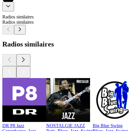
Radios similaires
Radios similaires
Radios similaires
DR P8 Jazz
NOSTALGIE JAZZ
Big Blue Swing
Copenhague, Jazz
Paris, Blues, Jazz, Swing
Blues, Jazz, Swing