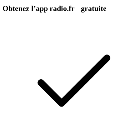
Obtenez l’app radio.fr gratuite