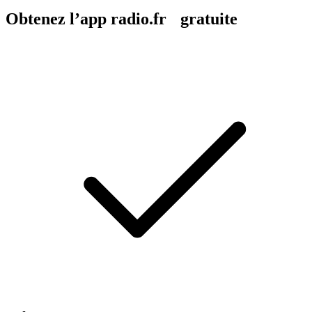
Obtenez l’app radio.fr gratuite