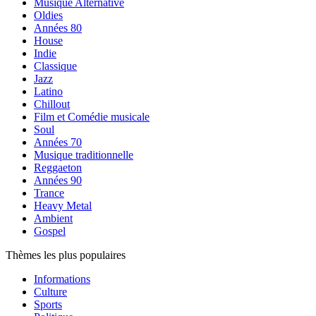
Musique Alternative
Oldies
Années 80
House
Indie
Classique
Jazz
Latino
Chillout
Film et Comédie musicale
Soul
Années 70
Musique traditionnelle
Reggaeton
Années 90
Trance
Heavy Metal
Ambient
Gospel
Thèmes les plus populaires
Informations
Culture
Sports