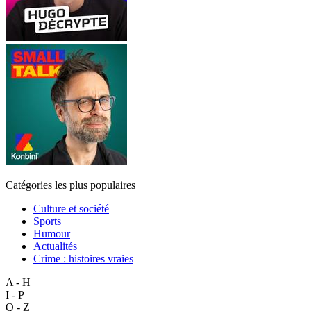
Catégories les plus populaires
Culture et société
Sports
Humour
Actualités
Crime : histoires vraies
A - H
I - P
Q - Z