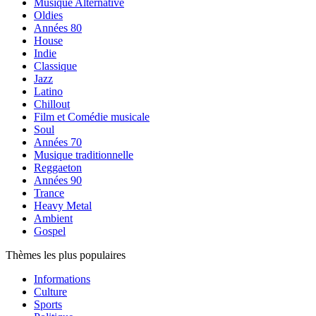
Musique Alternative
Oldies
Années 80
House
Indie
Classique
Jazz
Latino
Chillout
Film et Comédie musicale
Soul
Années 70
Musique traditionnelle
Reggaeton
Années 90
Trance
Heavy Metal
Ambient
Gospel
Thèmes les plus populaires
Informations
Culture
Sports