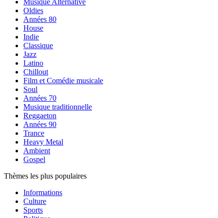
Musique Alternative
Oldies
Années 80
House
Indie
Classique
Jazz
Latino
Chillout
Film et Comédie musicale
Soul
Années 70
Musique traditionnelle
Reggaeton
Années 90
Trance
Heavy Metal
Ambient
Gospel
Thèmes les plus populaires
Informations
Culture
Sports