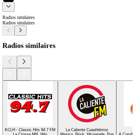
Radios similaires
Radios similaires
Radios similaires
KCLH - Classic Hits 94.7 FM
La Caliente Cuauhtémoc
La Crosse MN, Hits
Mexico, Rock, Hit-parade, Pop
A Coruña,