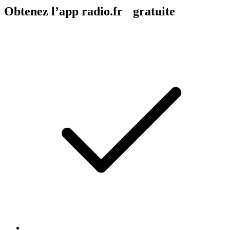
Obtenez l’app radio.fr gratuite