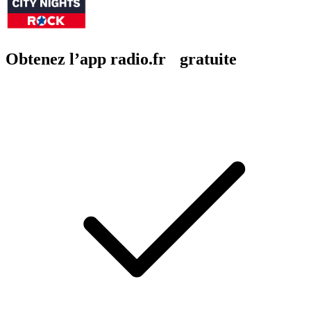
Obtenez l’app radio.fr gratuite