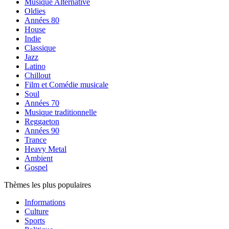
Musique Alternative
Oldies
Années 80
House
Indie
Classique
Jazz
Latino
Chillout
Film et Comédie musicale
Soul
Années 70
Musique traditionnelle
Reggaeton
Années 90
Trance
Heavy Metal
Ambient
Gospel
Thèmes les plus populaires
Informations
Culture
Sports