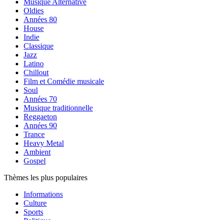
Musique Alternative
Oldies
Années 80
House
Indie
Classique
Jazz
Latino
Chillout
Film et Comédie musicale
Soul
Années 70
Musique traditionnelle
Reggaeton
Années 90
Trance
Heavy Metal
Ambient
Gospel
Thèmes les plus populaires
Informations
Culture
Sports