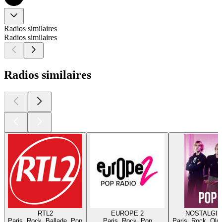
Radios similaires
Radios similaires
Radios similaires
RTL2
EUROPE 2
NOSTALGIE
Paris, Rock, Ballade, Pop
Paris, Rock, Pop
Paris, Rock, Old