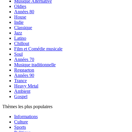
Musique Alternative
Oldies
Années 80
House
Indie
Classique
Jazz
Latino
Chillout
Film et Comédie musicale
Soul
Années 70
Musique traditionnelle
Reggaeton
Années 90
Trance
Heavy Metal
Ambient
Gospel
Thèmes les plus populaires
Informations
Culture
Sports