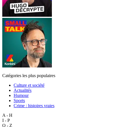
Catégories les plus populaires
Culture et société
Actualités
Humour
Sports
Crime : histoires vraies
A - H
I - P
Q - Z