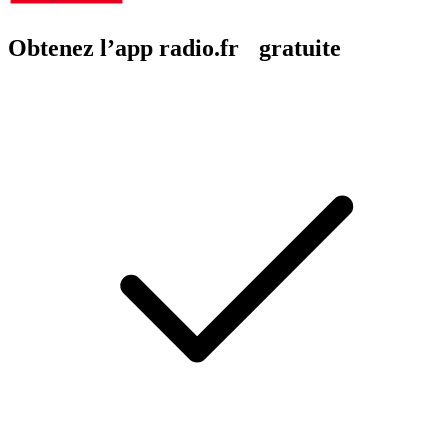
Obtenez l’app radio.fr gratuite