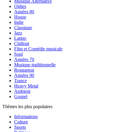
Musique Alternative
Oldies
Années 80
House
Indie
Classique
Jazz
Latino
Chillout
Film et Comédie musicale
Soul
Années 70
Musique traditionnelle
Reggaeton
Années 90
Trance
Heavy Metal
Ambient
Gospel
Thèmes les plus populaires
Informations
Culture
Sports