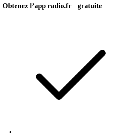
Obtenez l’app radio.fr gratuite