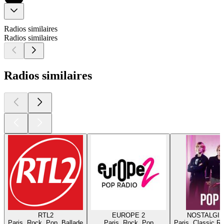
Radios similaires
Radios similaires
Radios similaires
RTL2
EUROPE 2
NOSTALGIE
Paris, Rock, Pop, Ballade
Paris, Rock, Pop
Paris, Classic R