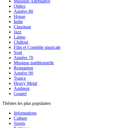
Musique Alternative
Oldies
Années 80
House
Indie
Classique
Jazz
Latino
Chillout
Film et Comédie musicale
Soul
Années 70
Musique traditionnelle
Reggaeton
Années 90
Trance
Heavy Metal
Ambient
Gospel
Thèmes les plus populaires
Informations
Culture
Sports