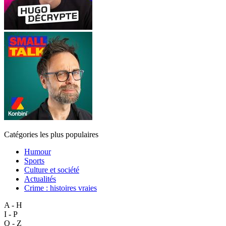
Catégories les plus populaires
Humour
Sports
Culture et société
Actualités
Crime : histoires vraies
A - H
I - P
Q - Z