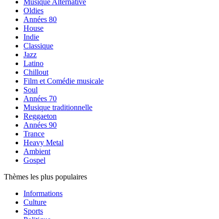
Musique Alternative
Oldies
Années 80
House
Indie
Classique
Jazz
Latino
Chillout
Film et Comédie musicale
Soul
Années 70
Musique traditionnelle
Reggaeton
Années 90
Trance
Heavy Metal
Ambient
Gospel
Thèmes les plus populaires
Informations
Culture
Sports