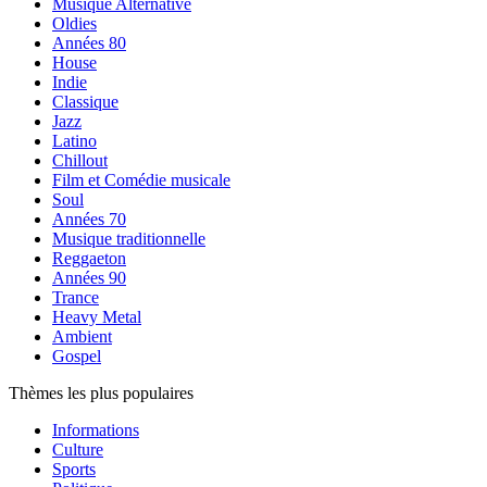
Musique Alternative
Oldies
Années 80
House
Indie
Classique
Jazz
Latino
Chillout
Film et Comédie musicale
Soul
Années 70
Musique traditionnelle
Reggaeton
Années 90
Trance
Heavy Metal
Ambient
Gospel
Thèmes les plus populaires
Informations
Culture
Sports