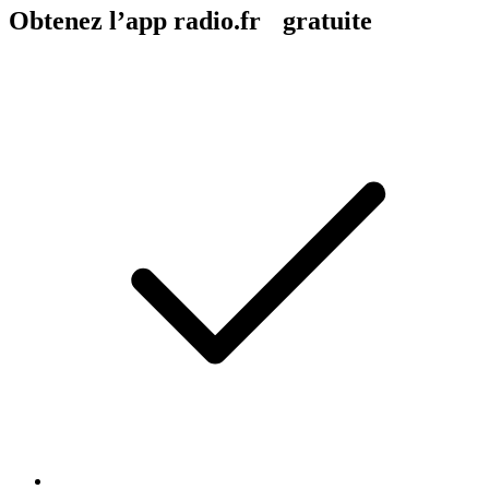
Obtenez l’app radio.fr gratuite