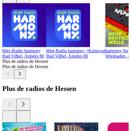
80er-Radio harmony
80er-Radio harmony +Karneval
harmony Neue
Bad Vilbel, Années 80
Bad Vilbel, Années 80
Wiesbaden, A
Plus de radios de Hessen
Plus de radios de Hessen
Plus de radios de Hessen