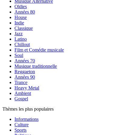
Musique Alternative
Oldies
Années 80
House
Indie
Classique
Jazz
Latino
Chillout
Film et Comédie musicale
Soul
Années 70
Musique traditionnelle
Reggaeton
Années 90
Trance
Heavy Metal
Ambient
Gospel
Thèmes les plus populaires
Informations
Culture
Sports