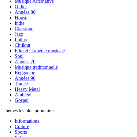
Musique Alternative
Oldies
Années 80
House
Indie
Classique
Jazz
Latino
Chillout
Film et Comédie musicale
Soul
Années 70
Musique traditionnelle
Reggaeton
Années 90
Trance
Heavy Metal
Ambient
Gospel
Thèmes les plus populaires
Informations
Culture
Sports