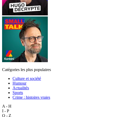
Catégories les plus populaires
Culture et société
Humour
Actualités
Sports
Crime : histoires vraies
A - H
I - P
Q - Z