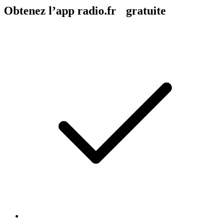
Obtenez l’app radio.fr gratuite