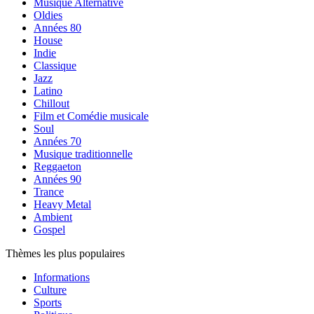
Musique Alternative
Oldies
Années 80
House
Indie
Classique
Jazz
Latino
Chillout
Film et Comédie musicale
Soul
Années 70
Musique traditionnelle
Reggaeton
Années 90
Trance
Heavy Metal
Ambient
Gospel
Thèmes les plus populaires
Informations
Culture
Sports