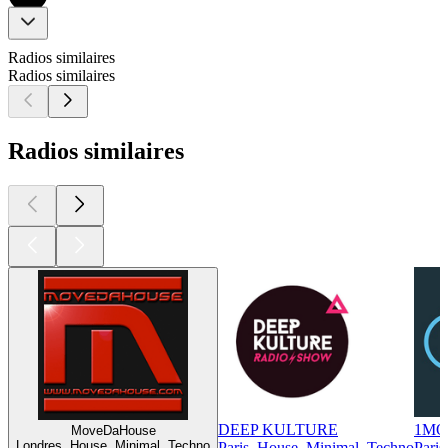
Radios similaires
Radios similaires
Radios similaires
DEEP KULTURE
1MOR
MoveDaHouse
Londres, House, Minimal, Techno
Paris, House, Minimal, Techno
Paris