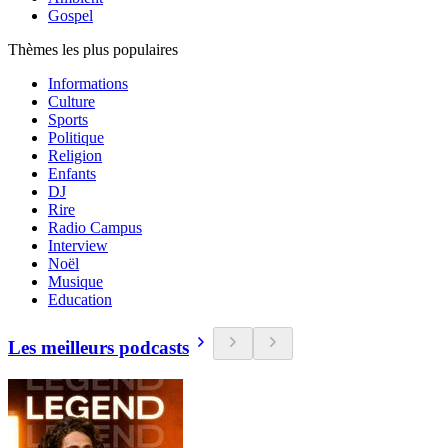
Gospel
Thèmes les plus populaires
Informations
Culture
Sports
Politique
Religion
Enfants
DJ
Rire
Radio Campus
Interview
Noël
Musique
Education
Les meilleurs podcasts