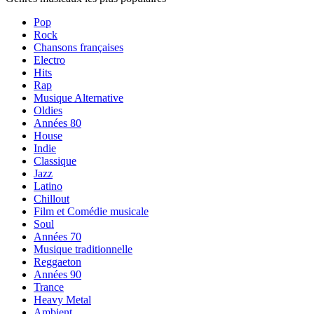
Pop
Rock
Chansons françaises
Electro
Hits
Rap
Musique Alternative
Oldies
Années 80
House
Indie
Classique
Jazz
Latino
Chillout
Film et Comédie musicale
Soul
Années 70
Musique traditionnelle
Reggaeton
Années 90
Trance
Heavy Metal
Ambient