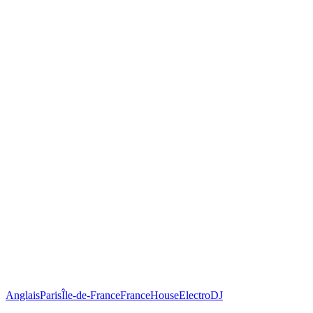
Anglais
Paris
Île-de-France
France
House
Electro
DJ