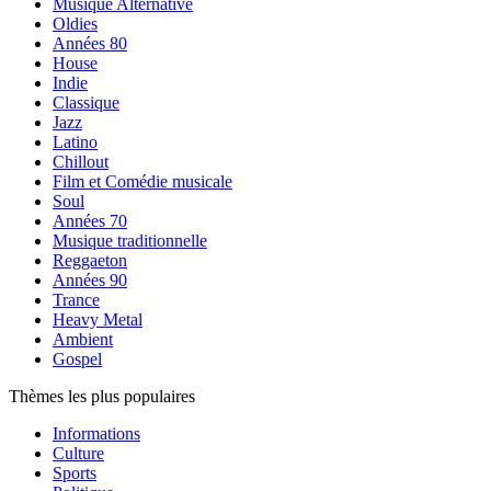
Musique Alternative
Oldies
Années 80
House
Indie
Classique
Jazz
Latino
Chillout
Film et Comédie musicale
Soul
Années 70
Musique traditionnelle
Reggaeton
Années 90
Trance
Heavy Metal
Ambient
Gospel
Thèmes les plus populaires
Informations
Culture
Sports