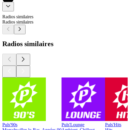
Radios similaires
Radios similaires
Radios similaires
Puls'90s
Puls'Lounge
Puls'Hits
Morschwiller-le-Bas, Années 90
Ambient, Chillout
Hits