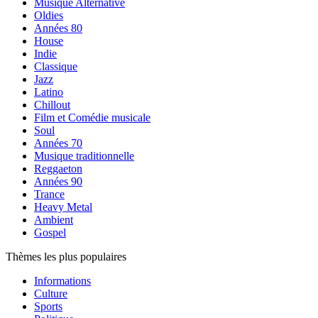
Musique Alternative
Oldies
Années 80
House
Indie
Classique
Jazz
Latino
Chillout
Film et Comédie musicale
Soul
Années 70
Musique traditionnelle
Reggaeton
Années 90
Trance
Heavy Metal
Ambient
Gospel
Thèmes les plus populaires
Informations
Culture
Sports