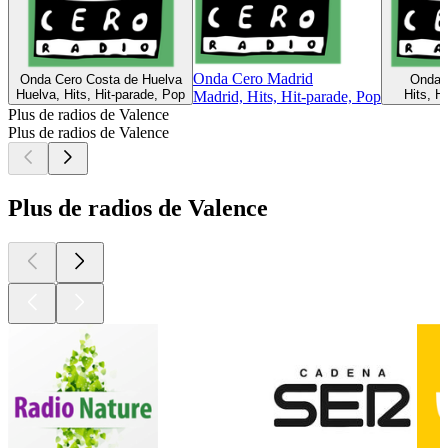
Onda Cero Madrid
Onda Cero Costa de Huelva
Onda C
Huelva, Hits, Hit-parade, Pop
Hits, H
Madrid, Hits, Hit-parade, Pop
Plus de radios de Valence
Plus de radios de Valence
Plus de radios de Valence