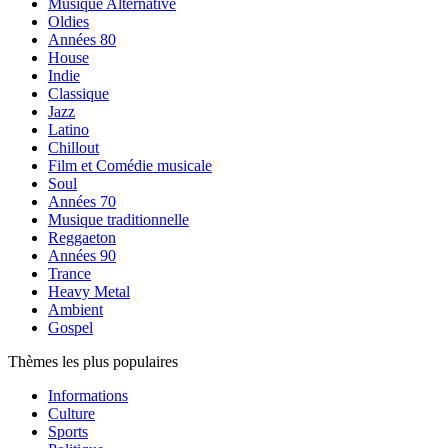
Musique Alternative
Oldies
Années 80
House
Indie
Classique
Jazz
Latino
Chillout
Film et Comédie musicale
Soul
Années 70
Musique traditionnelle
Reggaeton
Années 90
Trance
Heavy Metal
Ambient
Gospel
Thèmes les plus populaires
Informations
Culture
Sports