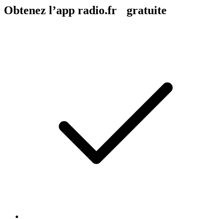
Obtenez l’app radio.fr gratuite