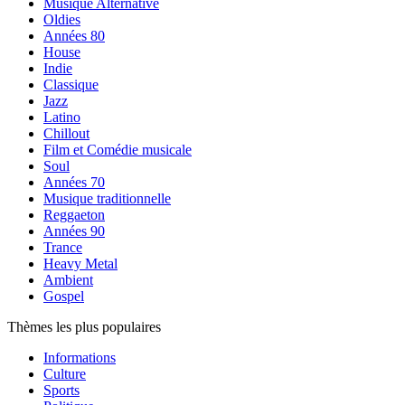
Musique Alternative
Oldies
Années 80
House
Indie
Classique
Jazz
Latino
Chillout
Film et Comédie musicale
Soul
Années 70
Musique traditionnelle
Reggaeton
Années 90
Trance
Heavy Metal
Ambient
Gospel
Thèmes les plus populaires
Informations
Culture
Sports