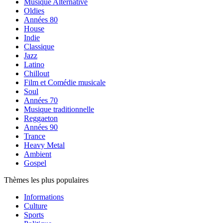
Musique Alternative
Oldies
Années 80
House
Indie
Classique
Jazz
Latino
Chillout
Film et Comédie musicale
Soul
Années 70
Musique traditionnelle
Reggaeton
Années 90
Trance
Heavy Metal
Ambient
Gospel
Thèmes les plus populaires
Informations
Culture
Sports