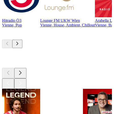
Hitradio Ö3
Lounge FM UKW Wien
Arabella L
Vienne, Pop
Vienne, House, Ambient, Chillout
Vienne, Bal
Les meilleurs
podcasts
Les meilleurs
podcasts
Les meilleurs
podcasts