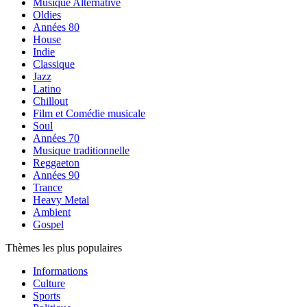
Musique Alternative
Oldies
Années 80
House
Indie
Classique
Jazz
Latino
Chillout
Film et Comédie musicale
Soul
Années 70
Musique traditionnelle
Reggaeton
Années 90
Trance
Heavy Metal
Ambient
Gospel
Thèmes les plus populaires
Informations
Culture
Sports