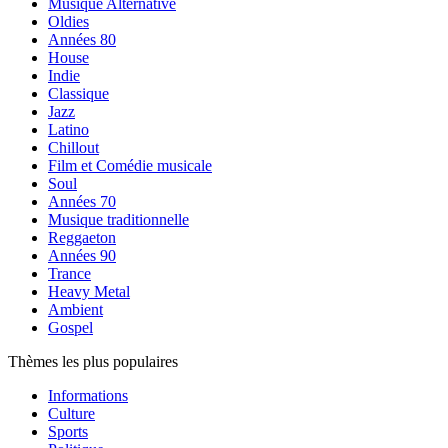
Musique Alternative
Oldies
Années 80
House
Indie
Classique
Jazz
Latino
Chillout
Film et Comédie musicale
Soul
Années 70
Musique traditionnelle
Reggaeton
Années 90
Trance
Heavy Metal
Ambient
Gospel
Thèmes les plus populaires
Informations
Culture
Sports