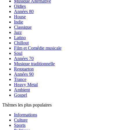
Musique Alternative
Oldies
Années 80
House
Indie
Classique
Jazz
Latino
Chillout
Film et Comédie musicale
Soul
Années 70
Musique traditionnelle
Reggaeton
Années 90
Trance
Heavy Metal
Ambient
Gospel
Thèmes les plus populaires
Informations
Culture
Sports