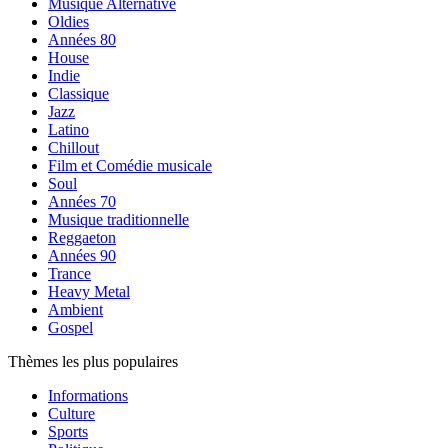
Musique Alternative
Oldies
Années 80
House
Indie
Classique
Jazz
Latino
Chillout
Film et Comédie musicale
Soul
Années 70
Musique traditionnelle
Reggaeton
Années 90
Trance
Heavy Metal
Ambient
Gospel
Thèmes les plus populaires
Informations
Culture
Sports