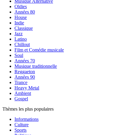
Musique Alternative
Oldies
Années 80
House
Indie
Classique
Jazz
Latino
Chillout
Film et Comédie musicale
Soul
Années 70
Musique traditionnelle
Reggaeton
Années 90
Trance
Heavy Metal
Ambient
Gospel
Thèmes les plus populaires
Informations
Culture
Sports