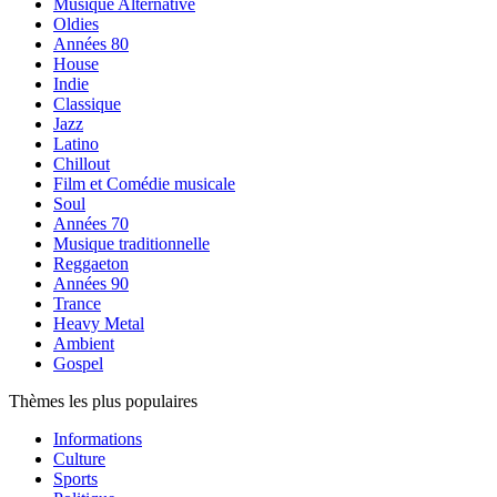
Musique Alternative
Oldies
Années 80
House
Indie
Classique
Jazz
Latino
Chillout
Film et Comédie musicale
Soul
Années 70
Musique traditionnelle
Reggaeton
Années 90
Trance
Heavy Metal
Ambient
Gospel
Thèmes les plus populaires
Informations
Culture
Sports