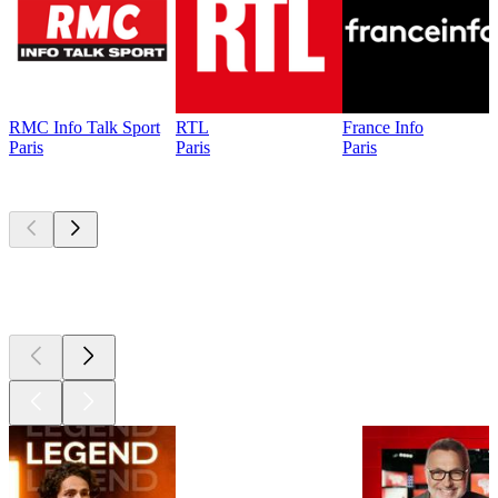
RMC Info Talk Sport
RTL
France Info
Paris
Paris
Paris
Les meilleurs
podcasts
Les meilleurs
podcasts
Les meilleurs
podcasts