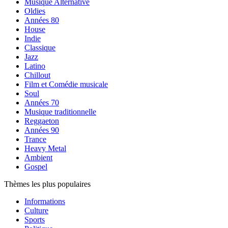
Musique Alternative
Oldies
Années 80
House
Indie
Classique
Jazz
Latino
Chillout
Film et Comédie musicale
Soul
Années 70
Musique traditionnelle
Reggaeton
Années 90
Trance
Heavy Metal
Ambient
Gospel
Thèmes les plus populaires
Informations
Culture
Sports