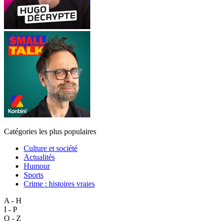
Catégories les plus populaires
Culture et société
Actualités
Humour
Sports
Crime : histoires vraies
A - H
I - P
Q - Z