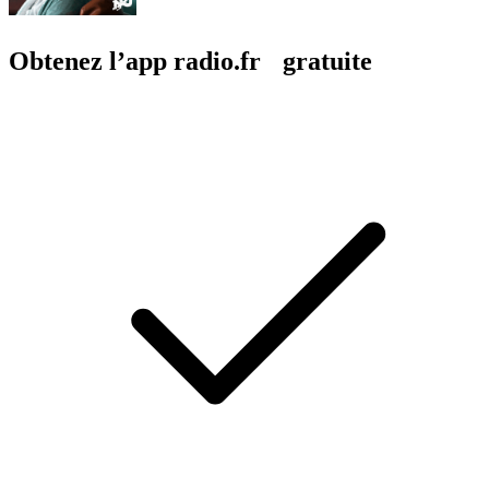
Obtenez l’app radio.fr gratuite