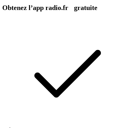
Obtenez l’app radio.fr gratuite