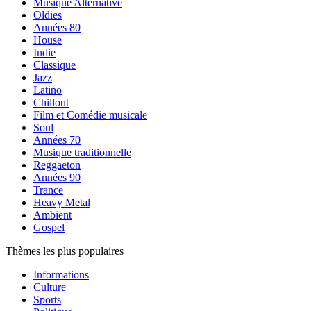
Musique Alternative
Oldies
Années 80
House
Indie
Classique
Jazz
Latino
Chillout
Film et Comédie musicale
Soul
Années 70
Musique traditionnelle
Reggaeton
Années 90
Trance
Heavy Metal
Ambient
Gospel
Thèmes les plus populaires
Informations
Culture
Sports