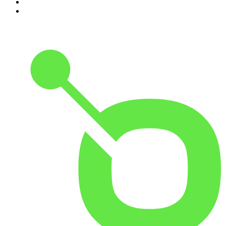
9
.
HugoDécrypte - Actus et interviews
10
.
Small Talk - Konbini