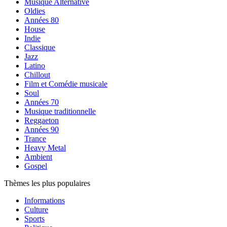
Musique Alternative
Oldies
Années 80
House
Indie
Classique
Jazz
Latino
Chillout
Film et Comédie musicale
Soul
Années 70
Musique traditionnelle
Reggaeton
Années 90
Trance
Heavy Metal
Ambient
Gospel
Thèmes les plus populaires
Informations
Culture
Sports