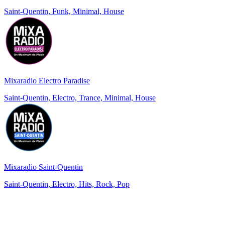
Saint-Quentin, Funk, Minimal, House
Mixaradio Electro Paradise
Saint-Quentin, Electro, Trance, Minimal, House
Mixaradio Saint-Quentin
Saint-Quentin, Electro, Hits, Rock, Pop
Top 100 sur
radio.fr