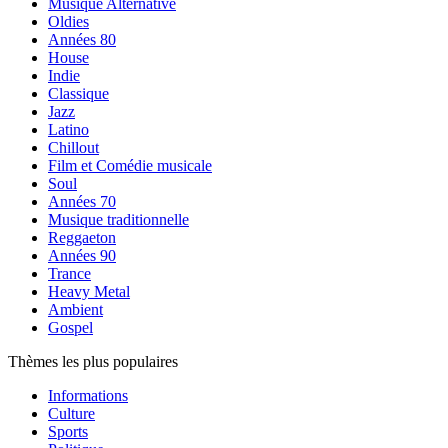
Musique Alternative
Oldies
Années 80
House
Indie
Classique
Jazz
Latino
Chillout
Film et Comédie musicale
Soul
Années 70
Musique traditionnelle
Reggaeton
Années 90
Trance
Heavy Metal
Ambient
Gospel
Thèmes les plus populaires
Informations
Culture
Sports