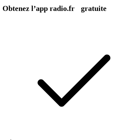
Obtenez l’app radio.fr gratuite