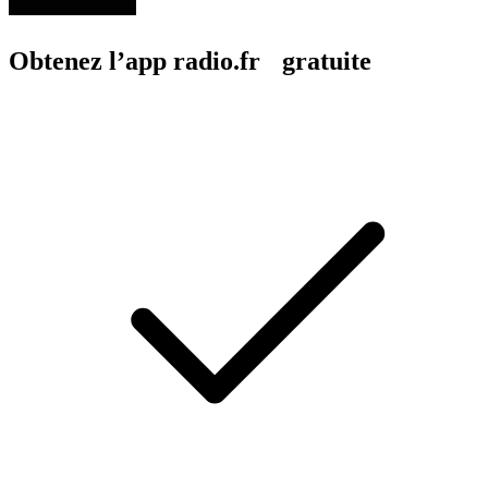
Obtenez l’app radio.fr gratuite