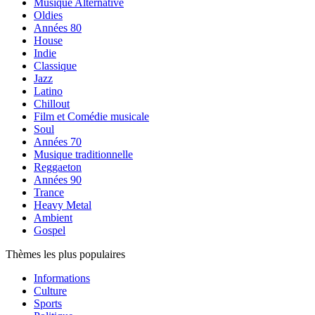
Musique Alternative
Oldies
Années 80
House
Indie
Classique
Jazz
Latino
Chillout
Film et Comédie musicale
Soul
Années 70
Musique traditionnelle
Reggaeton
Années 90
Trance
Heavy Metal
Ambient
Gospel
Thèmes les plus populaires
Informations
Culture
Sports