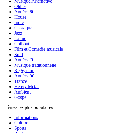
Musique Alternative
Oldies
Années 80
House
Indie
Classique
Jazz
Latino
Chillout
Film et Comédie musicale
Soul
Années 70
Musique traditionnelle
Reggaeton
Années 90
Trance
Heavy Metal
Ambient
Gospel
Thèmes les plus populaires
Informations
Culture
Sports