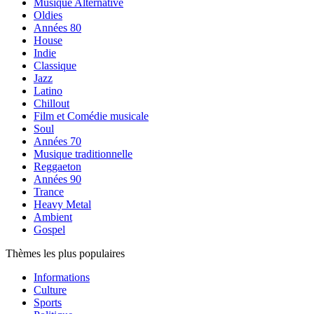
Musique Alternative
Oldies
Années 80
House
Indie
Classique
Jazz
Latino
Chillout
Film et Comédie musicale
Soul
Années 70
Musique traditionnelle
Reggaeton
Années 90
Trance
Heavy Metal
Ambient
Gospel
Thèmes les plus populaires
Informations
Culture
Sports