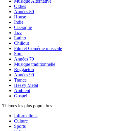
Musique Alternative
Oldies
Années 80
House
Indie
Classique
Jazz
Latino
Chillout
Film et Comédie musicale
Soul
Années 70
Musique traditionnelle
Reggaeton
Années 90
Trance
Heavy Metal
Ambient
Gospel
Thèmes les plus populaires
Informations
Culture
Sports