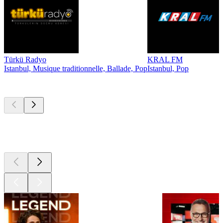
Türkü Radyo
KRAL FM
Istanbul, Musique traditionnelle, Ballade, Pop
Istanbul, Pop
Les meilleurs
podcasts
Les meilleurs
podcasts
Les meilleurs
podcasts