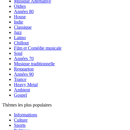
Musique Alternative
Oldies
Années 80
House
Indie
Classique
Jazz
Latino
Chillout
Film et Comédie musicale
Soul
Années 70
Musique traditionnelle
Reggaeton
Années 90
Trance
Heavy Metal
Ambient
Gospel
Thèmes les plus populaires
Informations
Culture
Sports