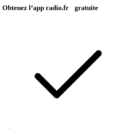
Obtenez l’app radio.fr gratuite