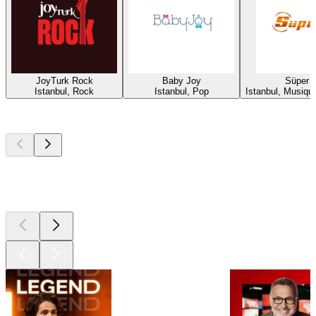
JoyTurk Rock
Baby Joy
Süper 
Istanbul, Rock
Istanbul, Pop
Istanbul, Musique
Les meilleurs
podcasts
Les meilleurs
podcasts
Les meilleurs
podcasts