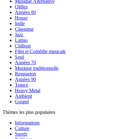
Musique Alternative
Oldies
Années 80
House
Indie
Classique
Jazz
Latino
Chillout
Film et Comédie musicale
Soul
Années 70
Musique traditionnelle
Reggaeton
Années 90
Trance
Heavy Metal
Ambient
Gospel
Thèmes les plus populaires
Informations
Culture
Sports