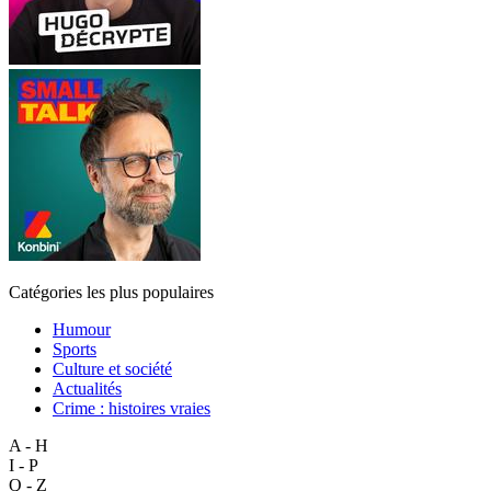
Catégories les plus populaires
Humour
Sports
Culture et société
Actualités
Crime : histoires vraies
A - H
I - P
Q - Z