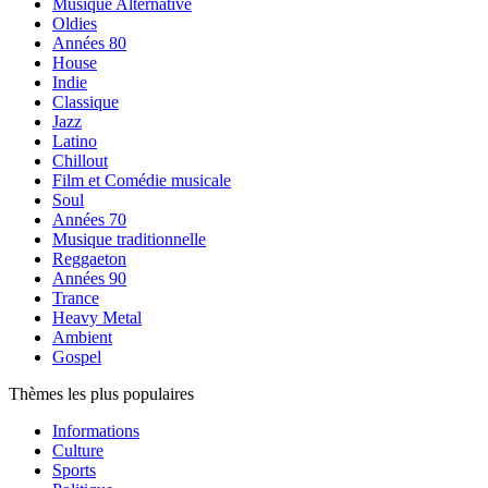
Musique Alternative
Oldies
Années 80
House
Indie
Classique
Jazz
Latino
Chillout
Film et Comédie musicale
Soul
Années 70
Musique traditionnelle
Reggaeton
Années 90
Trance
Heavy Metal
Ambient
Gospel
Thèmes les plus populaires
Informations
Culture
Sports