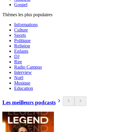
Gospel
Thèmes les plus populaires
Informations
Culture
Sports
Politique
Religion
Enfants
DJ
Rire
Radio Campus
Interview
Noël
Musique
Education
Les meilleurs podcasts