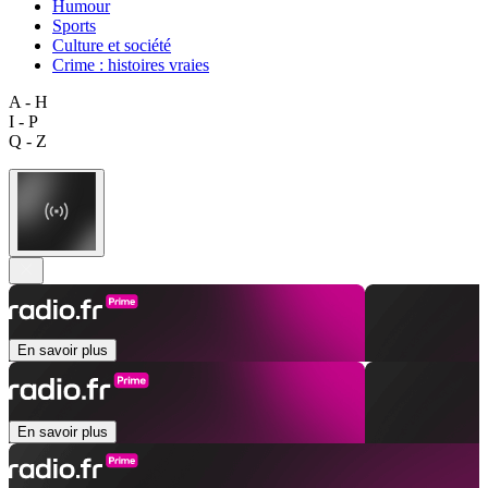
Humour
Sports
Culture et société
Crime : histoires vraies
A - H
I - P
Q - Z
En savoir plus
En savoir plus