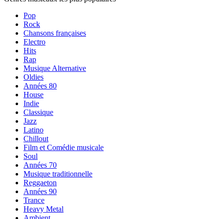
Pop
Rock
Chansons françaises
Electro
Hits
Rap
Musique Alternative
Oldies
Années 80
House
Indie
Classique
Jazz
Latino
Chillout
Film et Comédie musicale
Soul
Années 70
Musique traditionnelle
Reggaeton
Années 90
Trance
Heavy Metal
Ambient