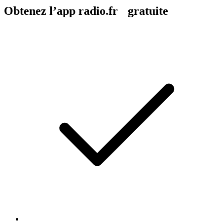
Obtenez l’app radio.fr gratuite