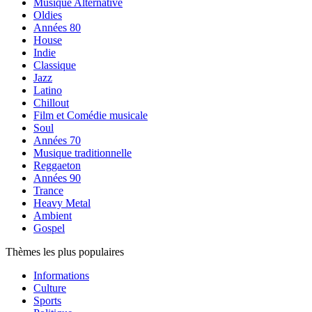
Musique Alternative
Oldies
Années 80
House
Indie
Classique
Jazz
Latino
Chillout
Film et Comédie musicale
Soul
Années 70
Musique traditionnelle
Reggaeton
Années 90
Trance
Heavy Metal
Ambient
Gospel
Thèmes les plus populaires
Informations
Culture
Sports