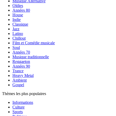
Musique Alternative
Oldies
Années 80
House
Indie
Classique
Jazz
Latino
Chillout
Film et Comédie musicale
Soul
Années 70
Musique traditionnelle
Reggaeton
Années 90
Trance
Heavy Metal
Ambient
Gospel
Thèmes les plus populaires
Informations
Culture
Sports