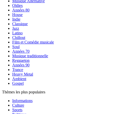
Musique Alternative
Oldies
Années 80
House
Indie
Classique
Jazz
Latino
Chillout
Film et Comédie musicale
Soul
Années 70
Musique traditionnelle
Reggaeton
Années 90
Trance
Heavy Metal
Ambient
Gospel
Thèmes les plus populaires
Informations
Culture
Sports