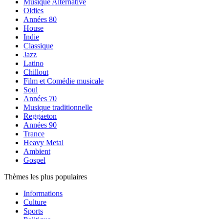
Musique Alternative
Oldies
Années 80
House
Indie
Classique
Jazz
Latino
Chillout
Film et Comédie musicale
Soul
Années 70
Musique traditionnelle
Reggaeton
Années 90
Trance
Heavy Metal
Ambient
Gospel
Thèmes les plus populaires
Informations
Culture
Sports