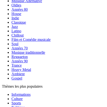
Musique Alternative
Oldies
Années 80
House
Indie
Classique
Jazz
Latino
Chillout
Film et Comédie musicale
Soul
Années 70
Musique traditionnelle
Reggaeton
Années 90
Trance
Heavy Metal
Ambient
Gospel
Thèmes les plus populaires
Informations
Culture
Sports