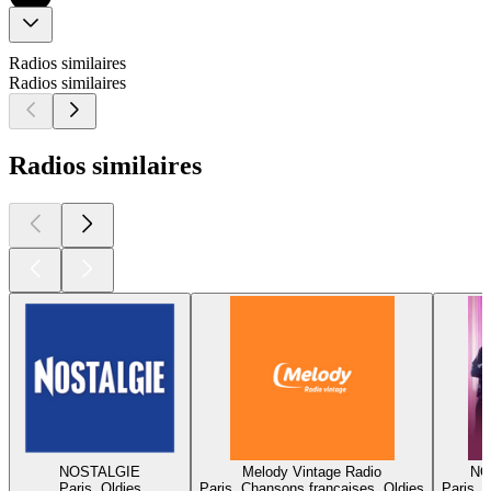
Radios similaires
Radios similaires
Radios similaires
NOSTALGIE
Melody Vintage Radio
NO
Paris, Oldies
Paris, Chansons françaises, Oldies
Paris, 