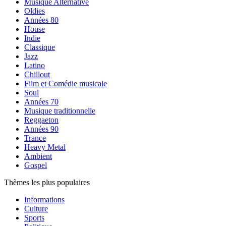
Musique Alternative
Oldies
Années 80
House
Indie
Classique
Jazz
Latino
Chillout
Film et Comédie musicale
Soul
Années 70
Musique traditionnelle
Reggaeton
Années 90
Trance
Heavy Metal
Ambient
Gospel
Thèmes les plus populaires
Informations
Culture
Sports