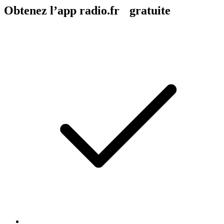
Obtenez l’app radio.fr gratuite