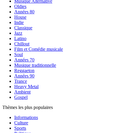
Musique Alternative
Oldies
Années 80
House
Indie
Classique
Jazz
Latino
Chillout
Film et Comédie musicale
Soul
Années 70
Musique traditionnelle
Reggaeton
Années 90
Trance
Heavy Metal
Ambient
Gospel
Thèmes les plus populaires
Informations
Culture
Sports