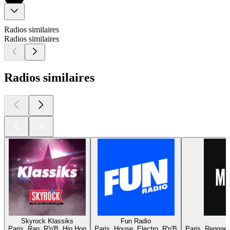
Radios similaires
Radios similaires
Radios similaires
Skyrock Klassiks
Fun Radio
Paris, Rap, R'n'B, Hip Hop
Paris, House, Electro, R'n'B
Paris, Reggae,