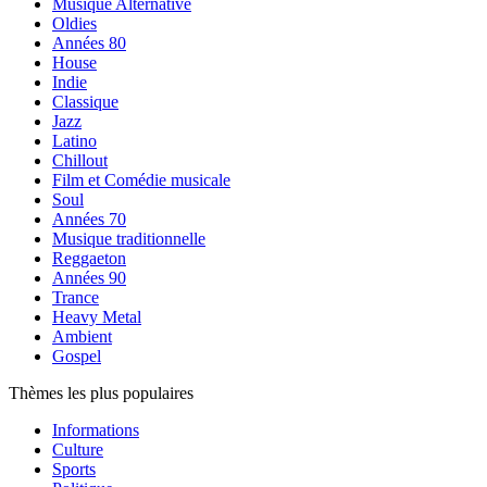
Musique Alternative
Oldies
Années 80
House
Indie
Classique
Jazz
Latino
Chillout
Film et Comédie musicale
Soul
Années 70
Musique traditionnelle
Reggaeton
Années 90
Trance
Heavy Metal
Ambient
Gospel
Thèmes les plus populaires
Informations
Culture
Sports